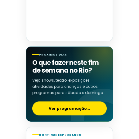
PRÓXIMOS DIAS
O que fazer neste fim
de semana no Rio?
Veja shows, teatro, exposições,
atividades para crianças e outros
programas para sábado e domingo.
Ver programação
→
CONTINUE EXPLORANDO