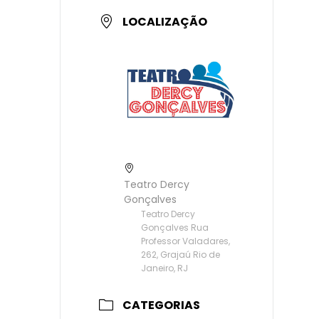
LOCALIZAÇÃO
Teatro Dercy
Gonçalves
Teatro Dercy
Gonçalves Rua
Professor Valadares,
262, Grajaú Rio de
Janeiro, RJ
CATEGORIAS