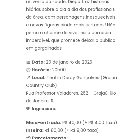
universo da saúde, Diego traz histórias
hilárias sobre o dia a dia dos profissionais
da área, com personagens inesquecíveis
e novas figuras ainda mais surtadas! Não
perca a chance de viver essa comédia
imperdível, que promete deixar o público
em gargalhadas.
📅
Data:
20 de janeiro de 2025
🕗
Horário:
20h00
📍
Local:
Teatro Dercy Gonçalves (Grajaú
Country Club)
Rua Professor Valadares, 262 – Grajaú, Rio
de Janeiro, RJ
💸
Ingressos:
Meia-entrada:
R$ 40,00 (+ R$ 4,00 taxa)
Inteira:
R$ 80,00 (+ R$ 8,00 taxa)
💳
Parcelamento: