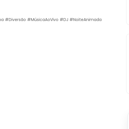
ba #Diversão #MúsicaAoVivo #DJ #NoiteAnimada