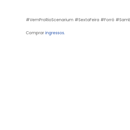
#VemProRioScenarium #SextaFeira #Forró #Sam
Comprar
ingressos.