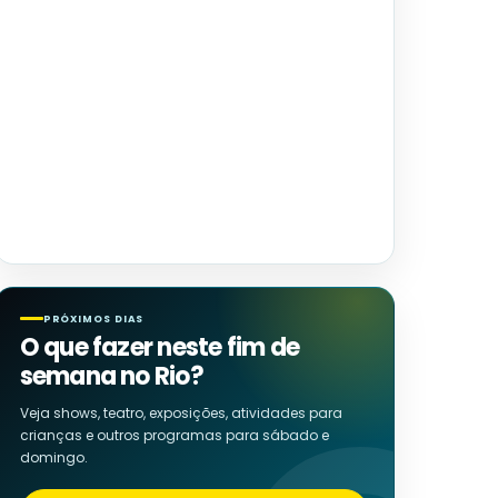
PRÓXIMOS DIAS
O que fazer neste fim de
semana no Rio?
Veja shows, teatro, exposições, atividades para
crianças e outros programas para sábado e
domingo.