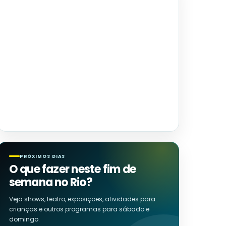
PRÓXIMOS DIAS
O que fazer neste fim de
semana no Rio?
Veja shows, teatro, exposições, atividades para
crianças e outros programas para sábado e
domingo.