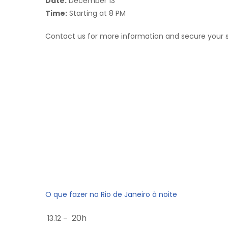
Date:
December 13
Time:
Starting at 8 PM
Contact us for more information and secure your sp
O que fazer no Rio de Janeiro à noite
20h
13.12 –