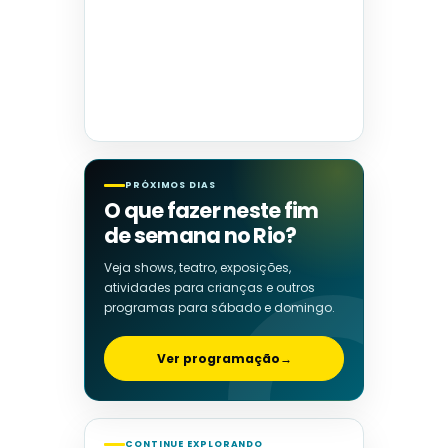
PRÓXIMOS DIAS
O que fazer neste fim
de semana no Rio?
Veja shows, teatro, exposições,
atividades para crianças e outros
programas para sábado e domingo.
Ver programação
→
CONTINUE EXPLORANDO