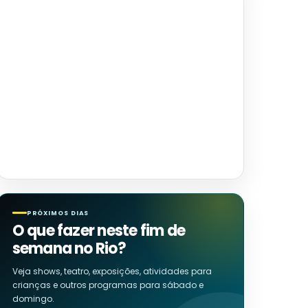
PRÓXIMOS DIAS
O que fazer neste fim de
semana no Rio?
Veja shows, teatro, exposições, atividades para
crianças e outros programas para sábado e
domingo.