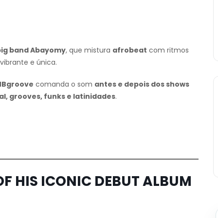
big band Abayomy
, que mistura
afrobeat
com ritmos
ibrante e única.
MBgroove
comanda o som
antes e depois dos shows
l, grooves, funks e latinidades
.
 OF HIS ICONIC DEBUT ALBUM