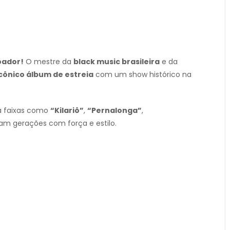
oador!
O mestre da
black music brasileira
e da
icônico álbum de estreia
com um show histórico na
ta faixas como
“Kilariô”
,
“Pernalonga”
,
sam gerações com força e estilo.