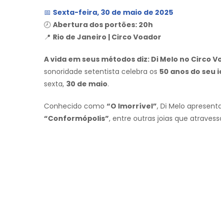
📅
Sexta-feira, 30 de maio de 2025
🕗
Abertura dos portões: 20h
📍
Rio de Janeiro | Circo Voador
A vida em seus métodos diz: Di Melo no Circo V
sonoridade setentista celebra os
50 anos do seu 
sexta,
30 de maio
.
Conhecido como
“O Imorrível”
, Di Melo apresen
“Conformópolis”
, entre outras joias que atraves