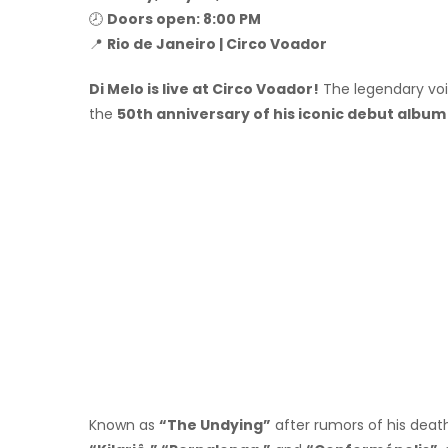
🕗
Doors open: 8:00 PM
📍
Rio de Janeiro | Circo Voador
Di Melo is live at Circo Voador!
The legendary vo
the
50th anniversary of his iconic debut album
Known as
“The Undying”
after rumors of his death