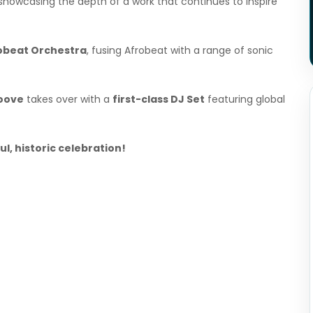
 showcasing the depth of a work that continues to inspire
obeat Orchestra
, fusing Afrobeat with a range of sonic
oove
takes over with a
first-class DJ Set
featuring global
ul, historic celebration!