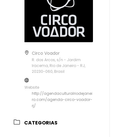
Circo Voador
R. dos Arcos, s/n - Jardim
Iracema, Rio de Janeiro - RJ,
20230-060, Brasil
Website
http://agendaculturalriodejanei
ro.com/agenda-circo-voador-
rj/
CATEGORIAS