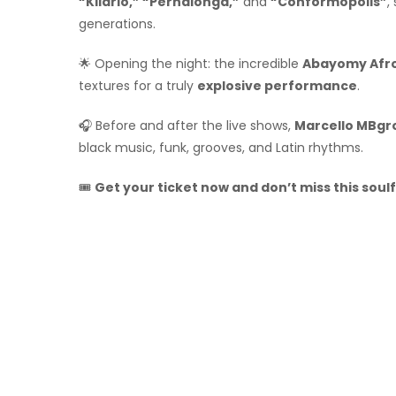
“Kilariô,” “Pernalonga,”
and
“Conformópolis”
,
generations.
🌟 Opening the night: the incredible
Abayomy Afr
textures for a truly
explosive performance
.
🎧 Before and after the live shows,
Marcello MBgr
black music, funk, grooves, and Latin rhythms.
🎟️
Get your ticket now and don’t miss this soulf