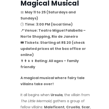
Magical Musical
📅
May 11 to 25 (Saturdays and
Sundays)
🕒
Time: 3:00 PM (local time)
📍 Venue: Teatro Miguel Falabella –
Norte Shopping, Rio de Janeiro
🎟️ Tickets: Starting at R$ 20 (check
updated prices at the box office or
online)
👨‍👩‍👧‍👦 Rating: All ages – family
friendly
A magical musical where fairy tale
villains take over!
It all begins when
Ursula
, the villain from
The Little Mermaid
, gathers a group of
fellow villains:
Maleficent
,
Cruella
,
Scar
,