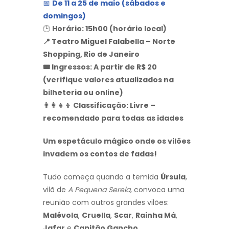
📅
De 11 a 25 de maio (sábados e
domingos)
🕒
Horário: 15h00 (horário local)
📍 Teatro Miguel Falabella – Norte
Shopping, Rio de Janeiro
🎟️ Ingressos: A partir de R$ 20
(verifique valores atualizados na
bilheteria ou online)
👨‍👩‍👧‍👦 Classificação: Livre –
recomendado para todas as idades
Um espetáculo mágico onde os vilões
invadem os contos de fadas!
Tudo começa quando a temida
Úrsula
,
vilã de
A Pequena Sereia
, convoca uma
reunião com outros grandes vilões:
Malévola
,
Cruella
,
Scar
,
Rainha Má
,
Jafar
e
Capitão Gancho
.