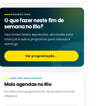
PRÓXIMOS DIAS
O que fazer neste fim de
semana no Rio?
Veja shows, teatro, exposições, atividades para
crianças e outros programas para sábado e
domingo.
Ver programação
→
CONTINUE EXPLORANDO
Mais agendas no Rio
Escolha uma programação de acordo com seu
interesse.