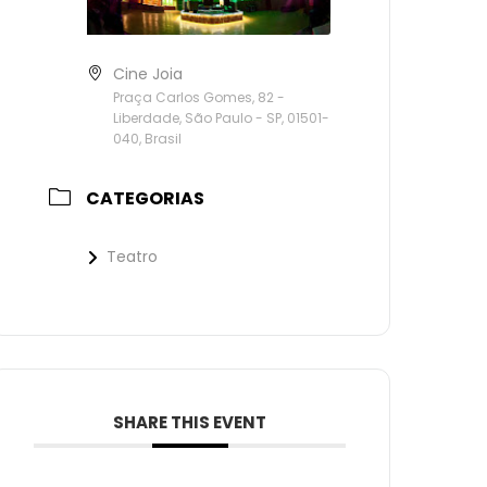
Cine Joia
Praça Carlos Gomes, 82 -
Liberdade, São Paulo - SP, 01501-
040, Brasil
CATEGORIAS
Teatro
SHARE THIS EVENT