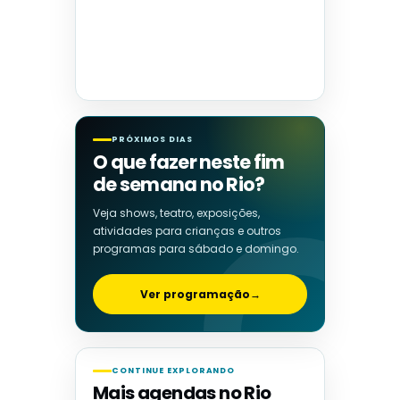
PRÓXIMOS DIAS
O que fazer neste fim
de semana no Rio?
Veja shows, teatro, exposições,
atividades para crianças e outros
programas para sábado e domingo.
Ver programação
→
CONTINUE EXPLORANDO
Mais agendas no Rio