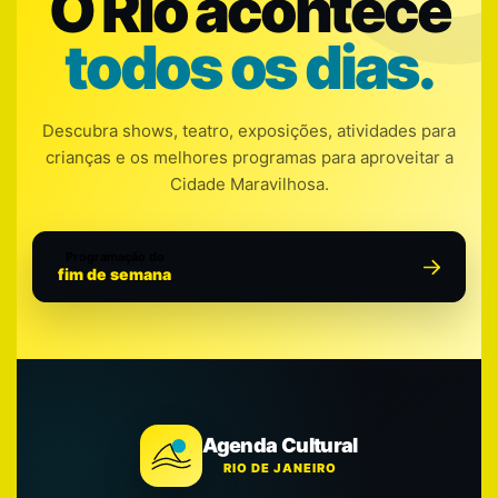
O Rio acontece
todos os dias.
Descubra shows, teatro, exposições, atividades para
crianças e os melhores programas para aproveitar a
Cidade Maravilhosa.
Programação do
fim de semana
Agenda Cultural
RIO DE JANEIRO