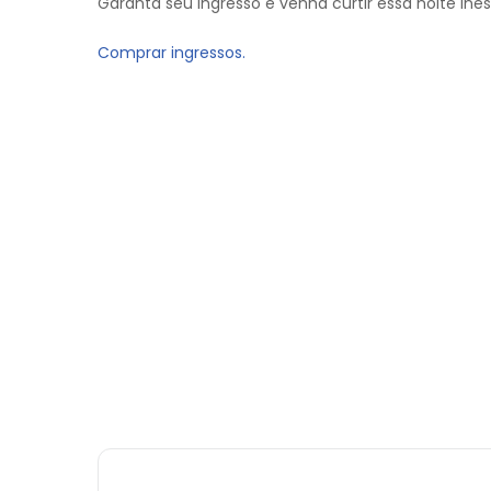
Garanta seu ingresso e venha curtir essa noite ines
Comprar ingressos.