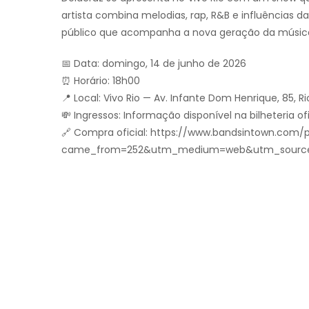
artista combina melodias, rap, R&B e influências
público que acompanha a nova geração da música
📅 Data: domingo, 14 de junho de 2026
⏰ Horário: 18h00
📍 Local: Vivo Rio — Av. Infante Dom Henrique, 85, Ri
💸 Ingressos: Informação disponível na bilheteria ofi
🔗 Compra oficial: https://www.bandsintown.com/
came_from=252&utm_medium=web&utm_source