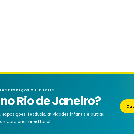
TAS E ESPAÇOS CULTURAIS
o Rio de Janeiro?
Cad
exposições, festivais, atividades infantis e outras
is para análise editorial.