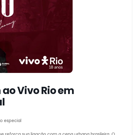
 ao Vivo Rio em
l
o especial
e reforça sua ligação com a cena urbana brasileira. O