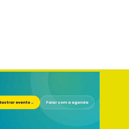
astrar evento
→
Falar com a agenda