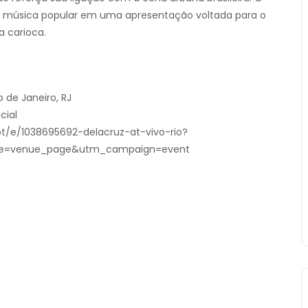
 da música popular em uma apresentação voltada para o
 carioca.
o de Janeiro, RJ
cial
pt/e/1038695692-delacruz-at-vivo-rio?
=venue_page&utm_campaign=event