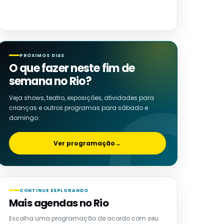
PRÓXIMOS DIAS
O que fazer neste fim de
semana no Rio?
Veja shows, teatro, exposições, atividades para
crianças e outros programas para sábado e
domingo.
Ver programação
→
CONTINUE EXPLORANDO
Mais agendas no Rio
Escolha uma programação de acordo com seu