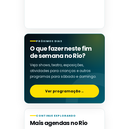
PRÓXIMOS DIAS
O que fazer neste fim
de semana no Rio?
Veja shows, teatro, exposições,
atividades para crianças e outros
programas para sábado e domingo.
Ver programação
→
CONTINUE EXPLORANDO
Mais agendas no Rio