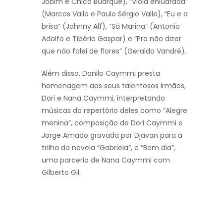
Jobim e Chico Buarque), “Viola enluarada”
(Marcos Valle e Paulo Sérgio Valle), “Eu e a
brisa” (Johnny Alf), “Sá Marina” (Antonio
Adolfo e Tibério Gaspar) e “Pra não dizer
que não falei de flores” (Geraldo Vandré).
Além disso, Danilo Caymmi presta
homenagem aos seus talentosos irmãos,
Dori e Nana Caymmi, interpretando
músicas do repertório deles como “Alegre
menina”, composição de Dori Caymmi e
Jorge Amado gravada por Djavan para a
trilha da novela “Gabriela”, e “Bom dia”,
uma parceria de Nana Caymmi com
Gilberto Gil.