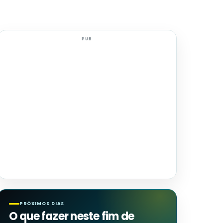
PUB
PRÓXIMOS DIAS
O que fazer neste fim de