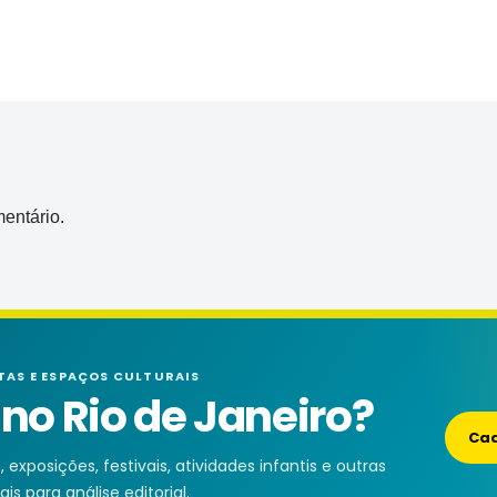
entário.
TAS E ESPAÇOS CULTURAIS
o Rio de Janeiro?
Cad
exposições, festivais, atividades infantis e outras
is para análise editorial.