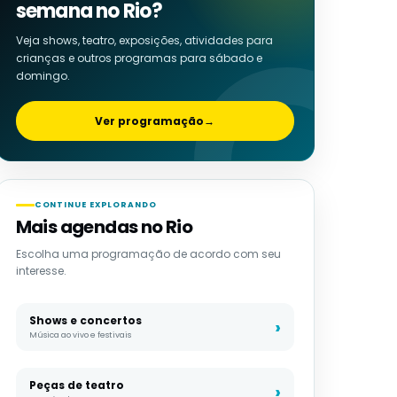
semana no Rio?
Veja shows, teatro, exposições, atividades para
crianças e outros programas para sábado e
domingo.
Ver programação
→
CONTINUE EXPLORANDO
Mais agendas no Rio
Escolha uma programação de acordo com seu
interesse.
Shows e concertos
Música ao vivo e festivais
Peças de teatro