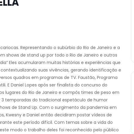
ELLA
cariocas. Representando o subúrbio do Rio de Janeiro e a
 shows de stand up por todo o Rio de Janeiro e outros
média” Eles acumularam muitas histórias e experiências que
a contextualizando suas vivências, gerando identificação e
diversos quadros em programas de TV. Faustão, Programa
li. E Daniel Lopes após ser finalista do concurso do
s lugares do Rio de Janeiro e compôs times de peso em
por 3 temporadas do tradicional espetáculo de humor
s shows de Stand Up. Com o surgimento da pandemia em
os, Kwesny e Daniel então decidiram postar vídeos de
rante este período difícil. Com temas sobre a vida do
deste modo o trabalho deles foi reconhecido pelo público