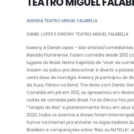
TEATRO MIGUEL FALAB
AGENDA TEATRO MIGUEL FALABELLA
DANIEL LOPES E KWESNY TEATRO MIGUEL FALABELLA
Kwesny e Daniel Lopes – São artistas/comediantes 
Baixada Fluminense. Fazem comédia desde 2012 com
lugares do Brasil. Nesta trajetória de “viver da co
trazem ao palco pra descontrair e divertir a platei
certa dose de nostalgia. Kwesny já participou de 
da Xuxa, Pânico na Band, The Noite com Danilo Genti
Comédia em pé em 2012, se apresentou em diverso
noites de comédia pelo Brasil. Foi do Elenco Fixo 
“Terapia do Riso” e posteriormente ficou em seu
2020, todos os eventos e shows foram interrompid
humor na internet pra entreter os expectadores du
Brasileiro e comparações sobre “Raiz ou NUTELLA”, 