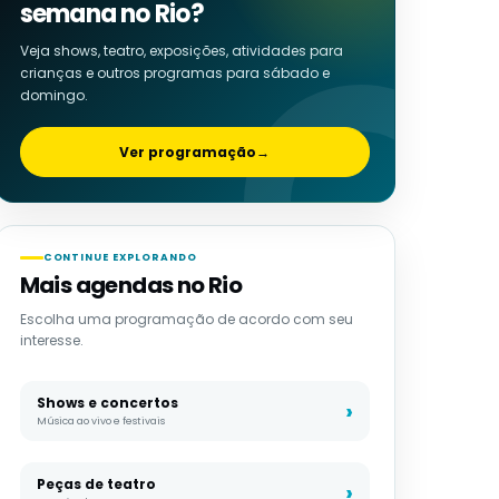
semana no Rio?
Veja shows, teatro, exposições, atividades para
crianças e outros programas para sábado e
domingo.
Ver programação
→
CONTINUE EXPLORANDO
Mais agendas no Rio
Escolha uma programação de acordo com seu
interesse.
Shows e concertos
Música ao vivo e festivais
Peças de teatro