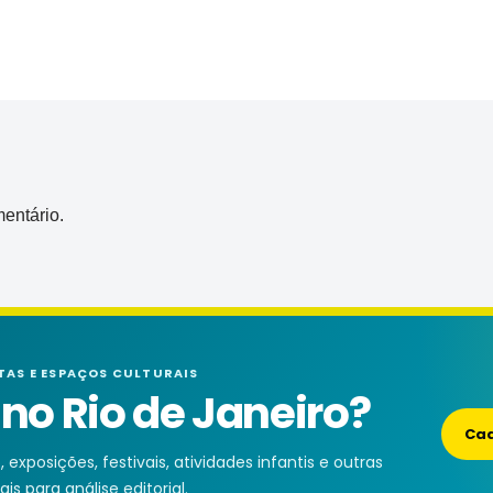
entário.
TAS E ESPAÇOS CULTURAIS
o Rio de Janeiro?
Cad
exposições, festivais, atividades infantis e outras
is para análise editorial.