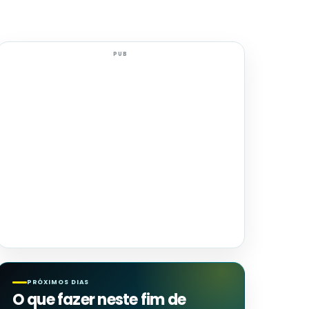
PUB
PRÓXIMOS DIAS
O que fazer neste fim de