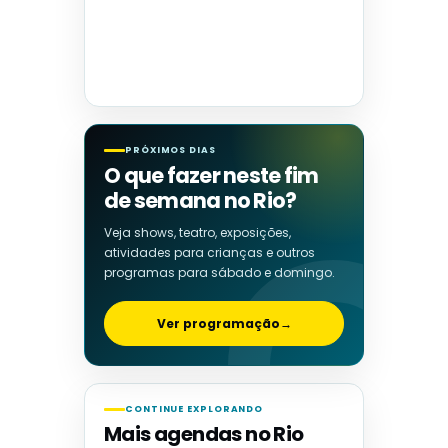
PRÓXIMOS DIAS
O que fazer neste fim
de semana no Rio?
Veja shows, teatro, exposições,
atividades para crianças e outros
programas para sábado e domingo.
Ver programação
→
CONTINUE EXPLORANDO
Mais agendas no Rio