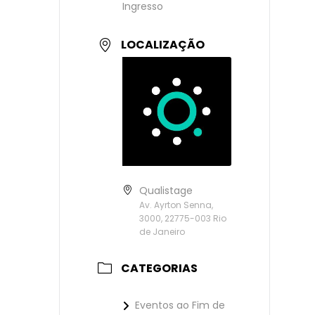
Ingresso
LOCALIZAÇÃO
Qualistage
Av. Ayrton Senna,
3000, 22775-003 Rio
de Janeiro
CATEGORIAS
Eventos ao Fim de