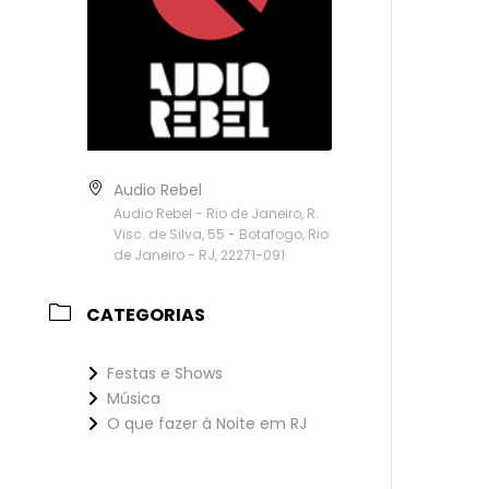
Audio Rebel
Audio Rebel - Rio de Janeiro, R.
Visc. de Silva, 55 - Botafogo, Rio
de Janeiro - RJ, 22271-091
CATEGORIAS
Festas e Shows
Música
O que fazer à Noite em RJ