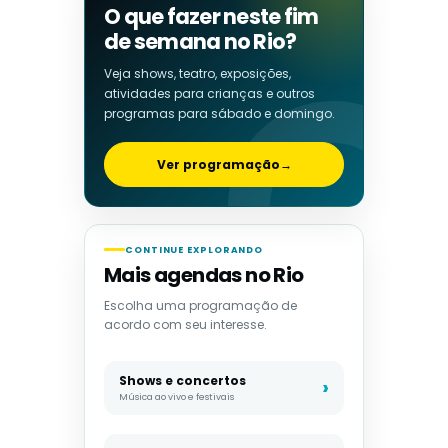
O que fazer neste fim
de semana no Rio?
Veja shows, teatro, exposições,
atividades para crianças e outros
programas para sábado e domingo.
Ver programação
→
CONTINUE EXPLORANDO
Mais agendas no Rio
Escolha uma programação de
acordo com seu interesse.
Shows e concertos
Música ao vivo e festivais