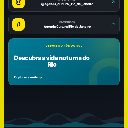
@agenda_cultural_rio_de_janeiro
FACEBOOK
Agenda Cultural Rio de Janeiro
DEPOIS DO PÔR DO SOL
Descubra a vida noturna do
Rio
Explorar a noite