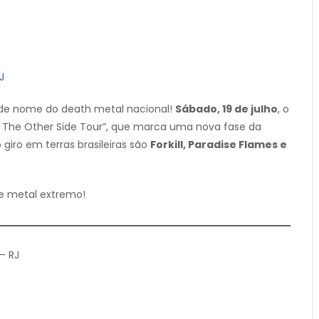
J
de nome do death metal nacional!
Sábado, 19 de julho
, o
n The Other Side Tour”, que marca uma nova fase da
iro em terras brasileiras são
Forkill, Paradise Flames e
de metal extremo!
– RJ