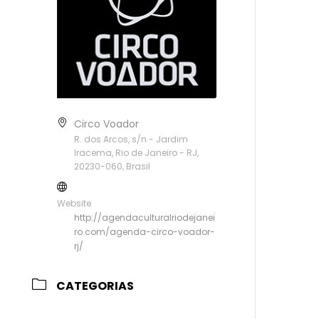
Circo Voador
R. dos Arcos, s/n - Jardim
Iracema, Rio de Janeiro - RJ,
20230-060, Brasil
Website
http://agendaculturalriodejanei
ro.com/agenda-circo-voador-
rj/
CATEGORIAS