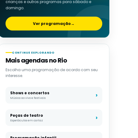
crianças e outros programas para sábado e
domingo.
Ver programação
→
CONTINUE EXPLORANDO
Mais agendas no Rio
Escolha uma programação de acordo com seu
interesse.
Shows e concertos
Música ao vivo e festivais
Peças de teatro
Espetáculos em cartaz
Programação infantil