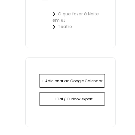
O que fazer à Noite
em RJ
Teatro
+ Adicionar ao Google Calendar
+ iCal / Outlook export