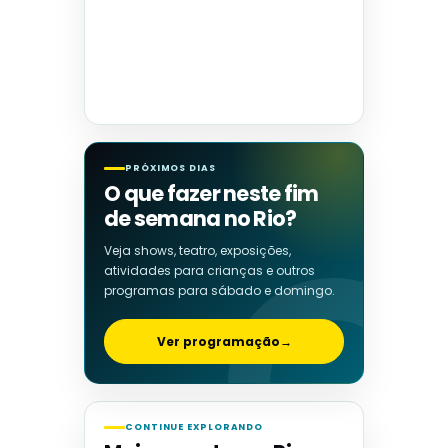
PRÓXIMOS DIAS
O que fazer neste fim
de semana no Rio?
Veja shows, teatro, exposições,
atividades para crianças e outros
programas para sábado e domingo.
Ver programação
→
CONTINUE EXPLORANDO