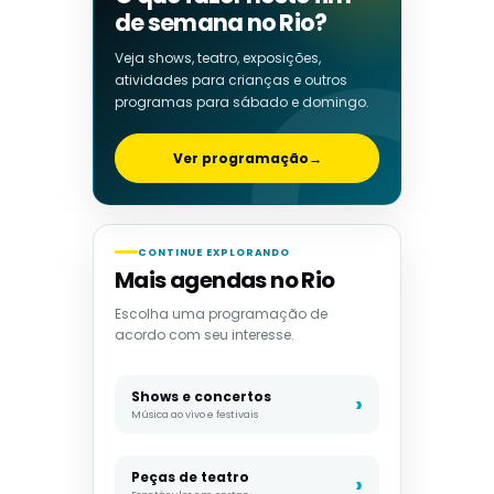
de semana no Rio?
Veja shows, teatro, exposições,
atividades para crianças e outros
programas para sábado e domingo.
Ver programação
→
CONTINUE EXPLORANDO
Mais agendas no Rio
Escolha uma programação de
acordo com seu interesse.
Shows e concertos
Música ao vivo e festivais
Peças de teatro