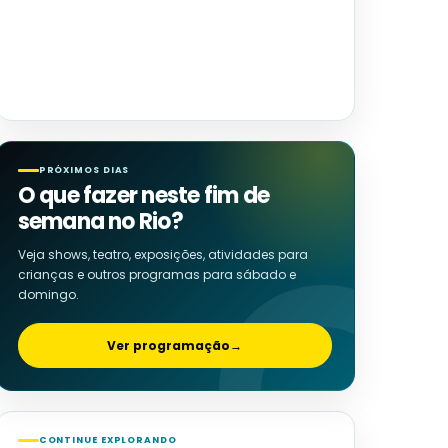
PRÓXIMOS DIAS
O que fazer neste fim de
semana no Rio?
Veja shows, teatro, exposições, atividades para
crianças e outros programas para sábado e
domingo.
Ver programação
→
CONTINUE EXPLORANDO