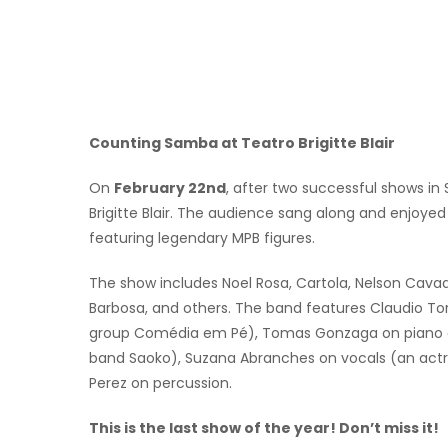
Counting Samba at Teatro Brigitte Blair
On
February 22nd
, after two successful shows 
Brigitte Blair. The audience sang along and enjoye
featuring legendary MPB figures.
The show includes Noel Rosa, Cartola, Nelson Cavaqu
Barbosa, and others. The band features Claudio To
group Comédia em Pé), Tomas Gonzaga on piano an
band Saoko), Suzana Abranches on vocals (an actre
Perez on percussion.
This is the last show of the year! Don’t miss it!