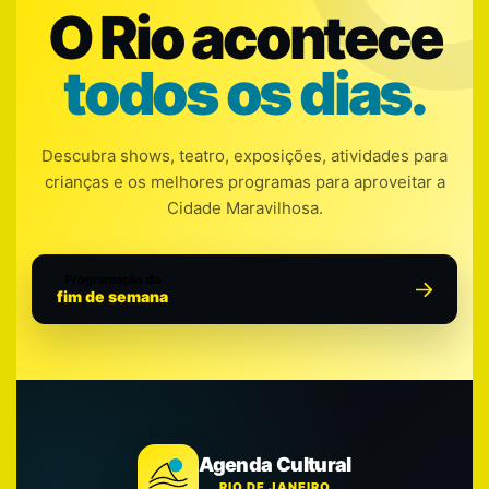
O Rio acontece
todos os dias.
Descubra shows, teatro, exposições, atividades para
crianças e os melhores programas para aproveitar a
Cidade Maravilhosa.
Programação do
fim de semana
Agenda Cultural
RIO DE JANEIRO