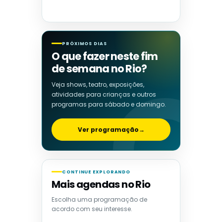
PRÓXIMOS DIAS
O que fazer neste fim
de semana no Rio?
Veja shows, teatro, exposições,
atividades para crianças e outros
programas para sábado e domingo.
Ver programação
→
CONTINUE EXPLORANDO
Mais agendas no Rio
Escolha uma programação de
acordo com seu interesse.