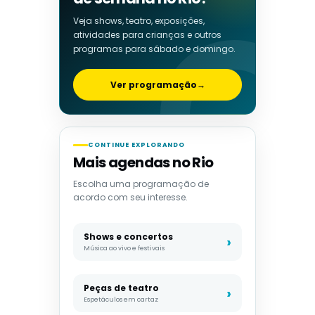
Veja shows, teatro, exposições,
atividades para crianças e outros
programas para sábado e domingo.
Ver programação
→
CONTINUE EXPLORANDO
Mais agendas no Rio
Escolha uma programação de
acordo com seu interesse.
Shows e concertos
Música ao vivo e festivais
Peças de teatro
Espetáculos em cartaz