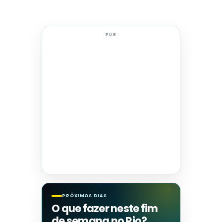
PUB
PRÓXIMOS DIAS
O que fazer neste fim
de semana no Rio?