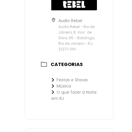
Audio Rebel
Audio Rebel - Rio de
Janeiro, R. Visc. de
Silva, 55 - Botafogo,
Rio de Janeiro - RJ,
22271-091
CATEGORIAS
Festas e Shows
Música
O que fazer à Noite
em RJ