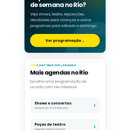
de semana no Rio?
Veja shows, teatro, exposições,
atividades para crianças e outros
programas para sábado e domingo.
Ver programação
→
CONTINUE EXPLORANDO
Mais agendas no Rio
Escolha uma programação de
acordo com seu interesse.
Shows e concertos
Música ao vivo e festivais
Peças de teatro
Espetáculos em cartaz