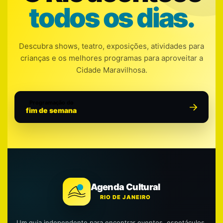
todos os dias.
Descubra shows, teatro, exposições, atividades para
crianças e os melhores programas para aproveitar a
Cidade Maravilhosa.
Programação do
fim de semana
Agenda Cultural
RIO DE JANEIRO
Um guia independente para encontrar eventos, espetáculos,