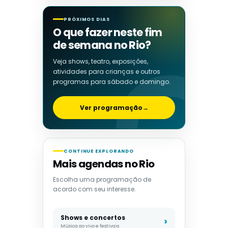
PRÓXIMOS DIAS
O que fazer neste fim
de semana no Rio?
Veja shows, teatro, exposições,
atividades para crianças e outros
programas para sábado e domingo.
Ver programação
→
CONTINUE EXPLORANDO
Mais agendas no Rio
Escolha uma programação de
acordo com seu interesse.
Shows e concertos
Música ao vivo e festivais