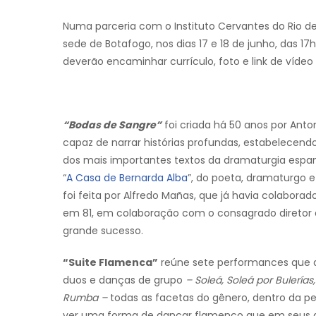
Numa parceria com o Instituto Cervantes do Rio de
sede de Botafogo, nos dias 17 e 18 de junho, das 17
deverão encaminhar currículo, foto e link de vídeo
“Bodas de Sangre”
foi criada há 50 anos por An
capaz de narrar histórias profundas, estabelecend
dos mais importantes textos da dramaturgia espan
“
A Casa de Bernarda Alba
”, do poeta, dramaturgo e
foi feita por Alfredo Mañas, que já havia colabor
em 81, em colaboração com o consagrado diretor 
grande sucesso.
“Suite Flamenca”
reúne sete performances que d
duos e danças de grupo
– Soleá, Soleá por Bulería
Rumba –
todas as facetas do gênero, dentro da p
ver uma forma de dançar flamenco que em seus di