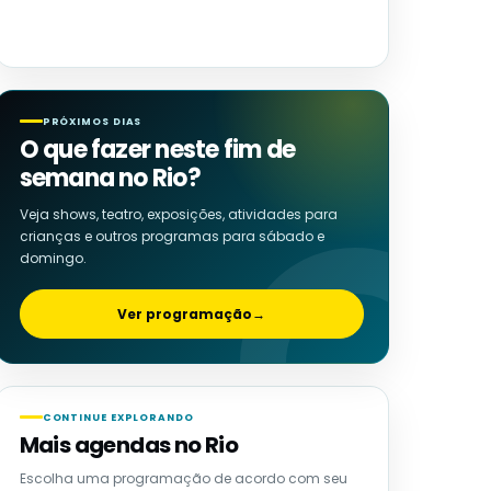
PRÓXIMOS DIAS
O que fazer neste fim de
semana no Rio?
Veja shows, teatro, exposições, atividades para
crianças e outros programas para sábado e
domingo.
Ver programação
→
CONTINUE EXPLORANDO
Mais agendas no Rio
Escolha uma programação de acordo com seu