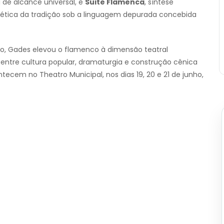
de alcance universal, e
Suite Flamenca
, síntese
stética da tradição sob a linguagem depurada concebida
do, Gades elevou o flamenco à dimensão teatral
ntre cultura popular, dramaturgia e construção cênica
ecem no Theatro Municipal, nos dias 19, 20 e 21 de junho,