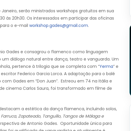
 Janeiro, serão ministrados workshops gratuitos em sua
h30 às 20h30. Os interessados em participar das oficinas
 para o e-mail
workshop.gades@gmail.com
.
tonio Gades e consagrou o flamenco como linguagem
o um diálogo natural entre dança, teatro e vanguarda. Um
hola, pertence à trilogia que se completa com “
Yerma
” e
 escritor Federico Garcia Lorca. A adaptação para o balé
ado com Gades em “Don Juan”. Estreou em 74 na Itália e
de cinema Carlos Saura, foi transformado em filme de
estacam a estética da dança flamenca, incluindo solos,
s, Farruca, Zapateado, Tanguillo, Tangos de Málaga e
erspectiva de Antonio Gades. Oportunidade única para
as foi qualificada de vanguardista e atualmente é