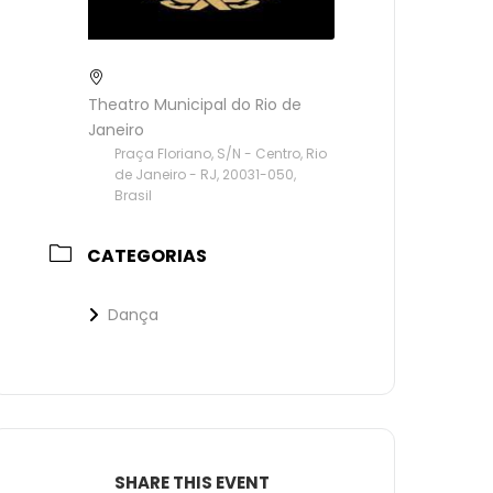
Theatro Municipal do Rio de
Janeiro
Praça Floriano, S/N - Centro, Rio
de Janeiro - RJ, 20031-050,
Brasil
CATEGORIAS
Dança
SHARE THIS EVENT