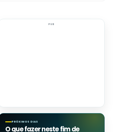
PUB
PRÓXIMOS DIAS
O que fazer neste fim de