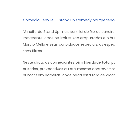
Comédia Sem Lei – Stand Up Comedy no
Experienc
“A noite de Stand Up mais sem lei do Rio de Janei
irreverente, onde os limites são empurrados e o 
Márcio Mello e seus convidados especiais, os espe
sem filtros.
Neste show, os comediantes têm liberdade total p
ousados, provocativos ou até mesmo controversos.
humor sem barreiras, onde nada está fora de alcance