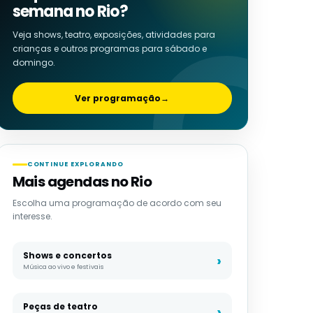
semana no Rio?
Veja shows, teatro, exposições, atividades para
crianças e outros programas para sábado e
domingo.
Ver programação
→
CONTINUE EXPLORANDO
Mais agendas no Rio
Escolha uma programação de acordo com seu
interesse.
Shows e concertos
Música ao vivo e festivais
Peças de teatro