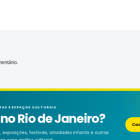
entário.
TAS E ESPAÇOS CULTURAIS
o Rio de Janeiro?
Cad
exposições, festivais, atividades infantis e outras