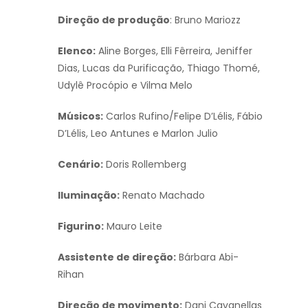
Direção de produção
: Bruno Mariozz
Elenco:
Aline Borges, Elli Fêrreira, Jeniffer
Dias, Lucas da Purificação, Thiago Thomé,
Udylê Procópio e Vilma Melo
Músicos:
Carlos Rufino/Felipe D’Lélis, Fábio
D’Lélis, Leo Antunes e Marlon Julio
Cenário:
Doris Rollemberg
Iluminação:
Renato Machado
Figurino:
Mauro Leite
Assistente de direção:
Bárbara Abi-
Rihan
Direção de movimento:
Dani Cavanellas