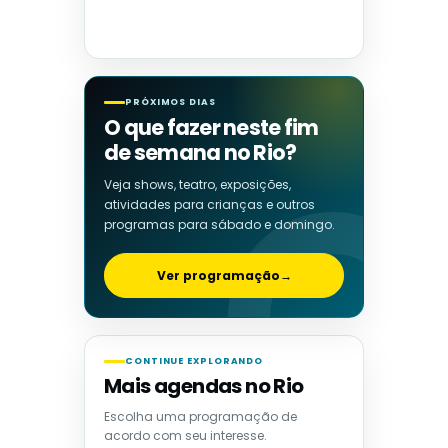
PRÓXIMOS DIAS
O que fazer neste fim
de semana no Rio?
Veja shows, teatro, exposições,
atividades para crianças e outros
programas para sábado e domingo.
Ver programação
→
CONTINUE EXPLORANDO
Mais agendas no Rio
Escolha uma programação de
acordo com seu interesse.