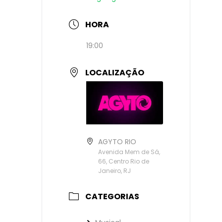
HORA
19:00
LOCALIZAÇÃO
AGYTO RIO
Avenida Mem de Sá,
66, Centro Rio de
Janeiro, RJ
CATEGORIAS