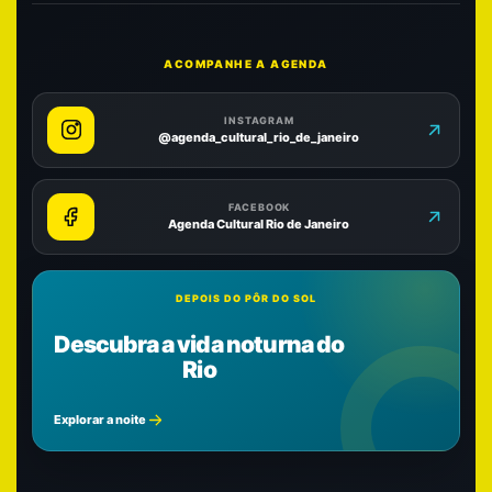
ACOMPANHE A AGENDA
INSTAGRAM
@agenda_cultural_rio_de_janeiro
FACEBOOK
Agenda Cultural Rio de Janeiro
DEPOIS DO PÔR DO SOL
Descubra a vida noturna do
Rio
Explorar a noite