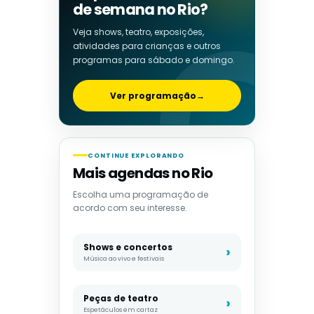
de semana no Rio?
Veja shows, teatro, exposições,
atividades para crianças e outros
programas para sábado e domingo.
Ver programação
→
CONTINUE EXPLORANDO
Mais agendas no Rio
Escolha uma programação de
acordo com seu interesse.
Shows e concertos
Música ao vivo e festivais
Peças de teatro
Espetáculos em cartaz