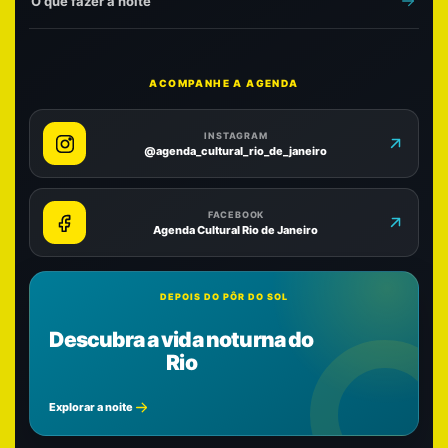
O que fazer à noite
ACOMPANHE A AGENDA
INSTAGRAM
@agenda_cultural_rio_de_janeiro
FACEBOOK
Agenda Cultural Rio de Janeiro
DEPOIS DO PÔR DO SOL
Descubra a vida noturna do
Rio
Explorar a noite