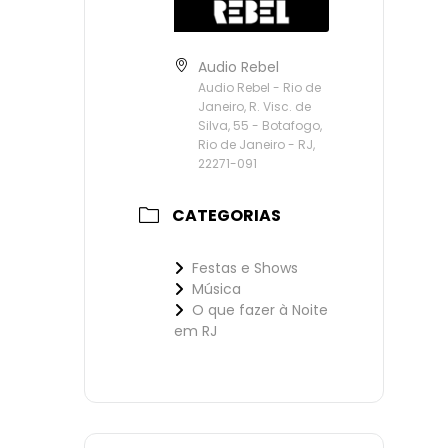
Audio Rebel
Audio Rebel - Rio de
Janeiro, R. Visc. de
Silva, 55 - Botafogo,
Rio de Janeiro - RJ,
22271-091
CATEGORIAS
Festas e Shows
Música
O que fazer à Noite
em RJ