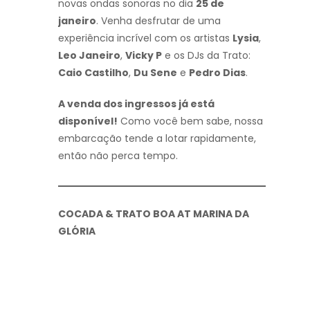
novas ondas sonoras no dia
25 de
janeiro
. Venha desfrutar de uma
experiência incrível com os artistas
Lysia
,
Leo Janeiro
,
Vicky P
e os DJs da Trato:
Caio Castilho
,
Du Sene
e
Pedro Dias
.
A venda dos ingressos já está
disponível!
Como você bem sabe, nossa
embarcação tende a lotar rapidamente,
então não perca tempo.
COCADA & TRATO BOA AT MARINA DA
GLÓRIA