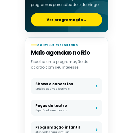
programas para sábado e domingo.
Ver programação
→
CONTINUE EXPLORANDO
Mais agendas no Rio
Escolha uma programação de
acordo com seu interesse.
Shows e concertos
Música ao vivo e festivais
Peças de teatro
Espetáculos em cartaz
Programação infantil
Atividades para famílias