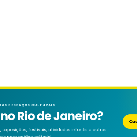
TAS E ESPAÇOS CULTURAIS
o Rio de Janeiro?
Cad
exposições, festivais, atividades infantis e outras
is para análise editorial.