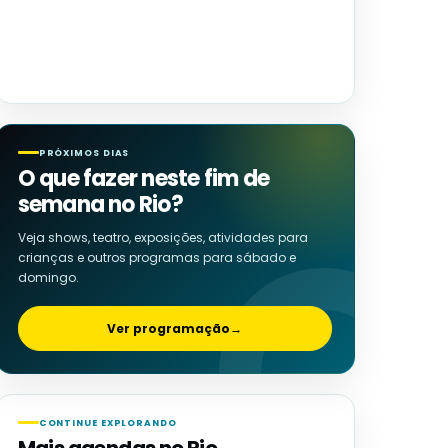
PRÓXIMOS DIAS
O que fazer neste fim de
semana no Rio?
Veja shows, teatro, exposições, atividades para
crianças e outros programas para sábado e
domingo.
Ver programação
→
CONTINUE EXPLORANDO
Mais agendas no Rio