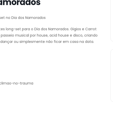
Namorados
set no Dia dos Namorados
s long-set para o Dia dos Namorados. Gigios e Carrot
sseio musical por house, acid house e disco, criando
, dançar ou simplesmente não ficar em casa na data.
s/climao-no-trauma