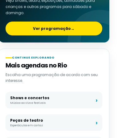
Veja shows, teatro, exposições, atividades para
crianças e outros programas para sábado e
domingo.
Ver programação
→
CONTINUE EXPLORANDO
Mais agendas no Rio
Escolha uma programação de acordo com seu
interesse.
Shows e concertos
Música ao vivo e festivais
Peças de teatro
Espetáculos em cartaz