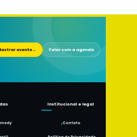
astrar evento
→
Falar com a agenda
das
Institucional e legal
omedy
Contato
ntil
Política de Privacidade