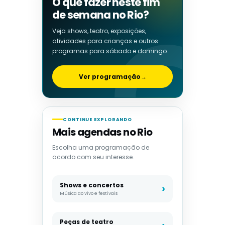
O que fazer neste fim
de semana no Rio?
Veja shows, teatro, exposições,
atividades para crianças e outros
programas para sábado e domingo.
Ver programação
→
CONTINUE EXPLORANDO
Mais agendas no Rio
Escolha uma programação de
acordo com seu interesse.
Shows e concertos
Música ao vivo e festivais
Peças de teatro