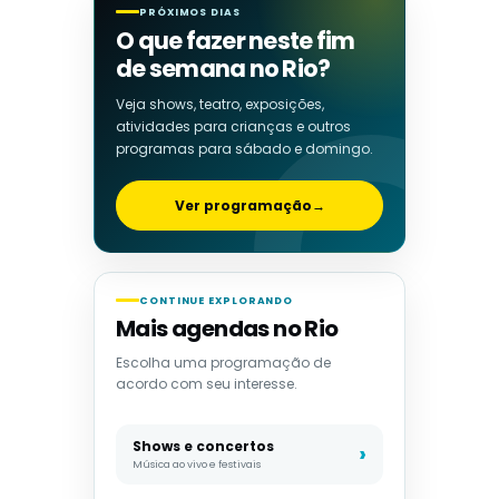
PRÓXIMOS DIAS
O que fazer neste fim
de semana no Rio?
Veja shows, teatro, exposições,
atividades para crianças e outros
programas para sábado e domingo.
Ver programação
→
CONTINUE EXPLORANDO
Mais agendas no Rio
Escolha uma programação de
acordo com seu interesse.
Shows e concertos
Música ao vivo e festivais