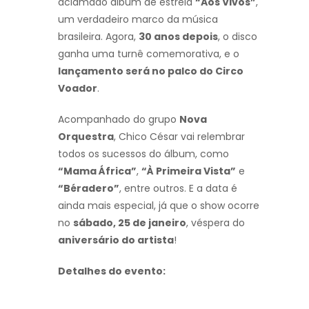
aclamado álbum de estreia
“Aos Vivos”
,
um verdadeiro marco da música
brasileira. Agora,
30 anos depois
, o disco
ganha uma turnê comemorativa, e o
lançamento será no palco do Circo
Voador
.
Acompanhado do grupo
Nova
Orquestra
, Chico César vai relembrar
todos os sucessos do álbum, como
“Mama África”
,
“À Primeira Vista”
e
“Béradero”
, entre outros. E a data é
ainda mais especial, já que o show ocorre
no
sábado, 25 de janeiro
, véspera do
aniversário do artista
!
Detalhes do evento: