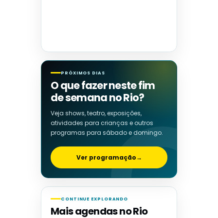
PRÓXIMOS DIAS
O que fazer neste fim
de semana no Rio?
Veja shows, teatro, exposições,
atividades para crianças e outros
programas para sábado e domingo.
Ver programação
→
CONTINUE EXPLORANDO
Mais agendas no Rio