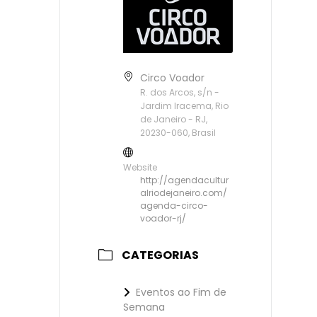
Circo Voador
R. dos Arcos, s/n -
Jardim Iracema, Rio
de Janeiro - RJ,
20230-060, Brasil
Website
http://agendacultur
alriodejaneiro.com/
agenda-circo-
voador-rj/
CATEGORIAS
Eventos ao Fim de
Semana