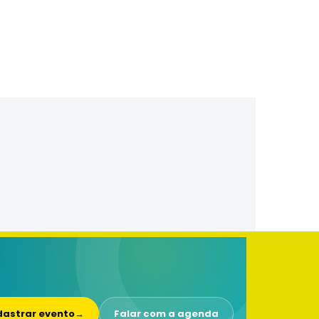
astrar evento
→
Falar com a agenda