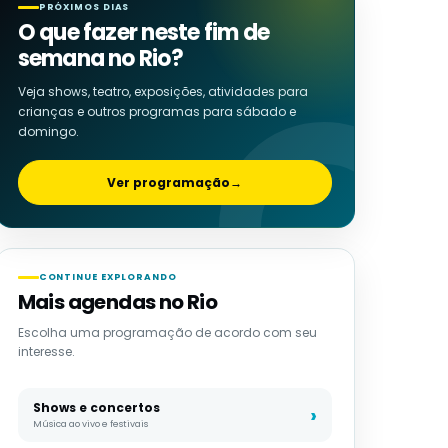
PRÓXIMOS DIAS
O que fazer neste fim de
semana no Rio?
Veja shows, teatro, exposições, atividades para
crianças e outros programas para sábado e
domingo.
Ver programação
→
CONTINUE EXPLORANDO
Mais agendas no Rio
Escolha uma programação de acordo com seu
interesse.
Shows e concertos
Música ao vivo e festivais