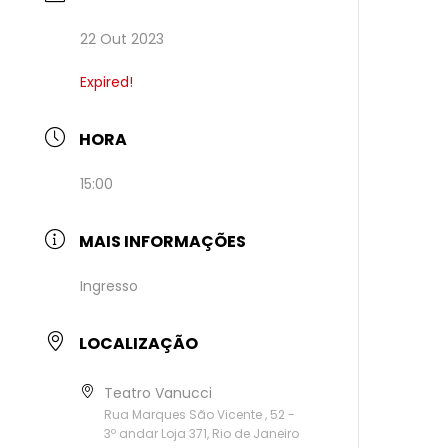
22 Out 2023
Expired!
HORA
15:00
MAIS INFORMAÇÕES
Ingresso
LOCALIZAÇÃO
Teatro Vanucci
Rua Marques São Vicente , 52 -
3º andar Loja 371, Rio de Janeiro