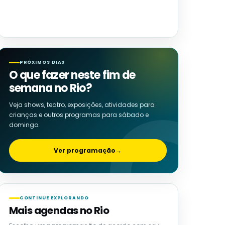
PRÓXIMOS DIAS
O que fazer neste fim de
semana no Rio?
Veja shows, teatro, exposições, atividades para
crianças e outros programas para sábado e
domingo.
Ver programação
→
CONTINUE EXPLORANDO
Mais agendas no Rio