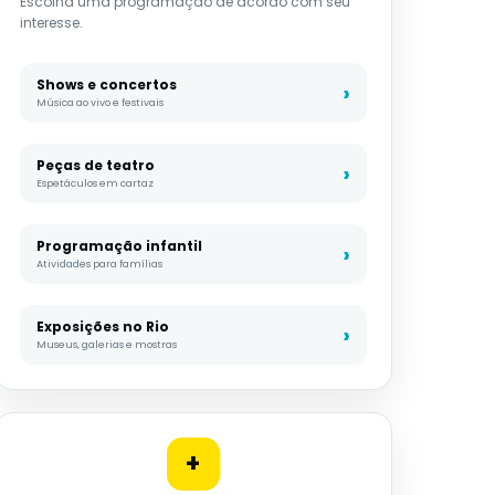
Escolha uma programação de acordo com seu
interesse.
Shows e concertos
Música ao vivo e festivais
Peças de teatro
Espetáculos em cartaz
Programação infantil
Atividades para famílias
Exposições no Rio
Museus, galerias e mostras
+