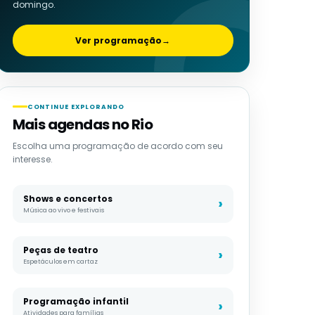
domingo.
Ver programação
→
CONTINUE EXPLORANDO
Mais agendas no Rio
Escolha uma programação de acordo com seu
interesse.
Shows e concertos
Música ao vivo e festivais
Peças de teatro
Espetáculos em cartaz
Programação infantil
Atividades para famílias