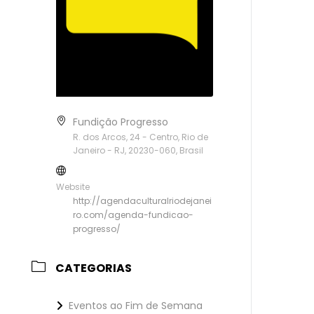
Fundição Progresso
R. dos Arcos, 24 - Centro, Rio de
Janeiro - RJ, 20230-060, Brasil
Website
http://agendaculturalriodejanei
ro.com/agenda-fundicao-
progresso/
CATEGORIAS
Eventos ao Fim de Semana