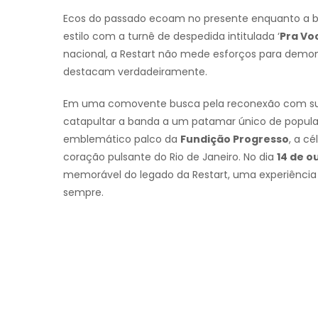
Ecos do passado ecoam no presente enquanto a
estilo com a turnê de despedida intitulada ‘
Pra Vo
nacional, a Restart não mede esforços para demon
destacam verdadeiramente.
Em uma comovente busca pela reconexão com sua le
catapultar a banda a um patamar único de populari
emblemático palco da
Fundição Progresso
, a c
coração pulsante do Rio de Janeiro. No dia
14 de o
memorável do legado da Restart, uma experiência 
sempre.