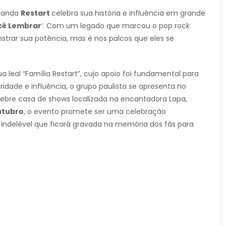
 banda
Restart
celebra sua história e influência em grande
cê Lembrar
‘. Com um legado que marcou o pop rock
strar sua potência, mas é nos palcos que eles se
al “Família Restart”, cujo apoio foi fundamental para
dade e influência, o grupo paulista se apresenta no
élebre casa de shows localizada na encantadora Lapa,
utubro
, o evento promete ser uma celebração
indelével que ficará gravada na memória dos fãs para