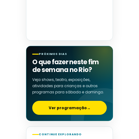
PRÓXIMOS DIAS
O que fazer neste fim
de semana no Rio?
Veja shows, teatro, exposições,
atividades para crianças e outros
programas para sábado e domingo.
Ver programação
→
CONTINUE EXPLORANDO