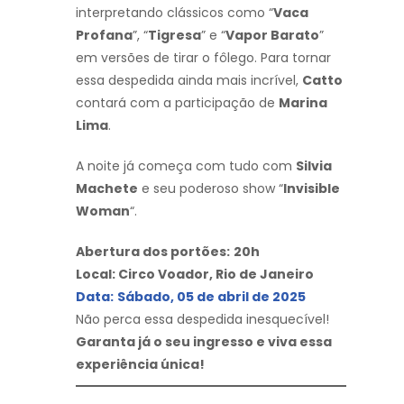
interpretando clássicos como “
Vaca
Profana
”, “
Tigresa
” e “
Vapor Barato
”
em versões de tirar o fôlego. Para tornar
essa despedida ainda mais incrível,
Catto
contará com a participação de
Marina
Lima
.
A noite já começa com tudo com
Silvia
Machete
e seu poderoso show “
Invisible
Woman
“.
Abertura dos portões:
20h
Local: Circo Voador, Rio de Janeiro
Data:
Sábado, 05 de abril de 2025
Não perca essa despedida inesquecível!
Garanta já o seu ingresso e viva essa
experiência única!