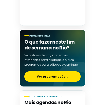
PRÓXIMOS DIAS
O que fazer neste fim
de semana no Rio?
Veja shows, teatro, exposições,
atividades para crianças e outros
programas para sábado e domingo.
Ver programação
→
CONTINUE EXPLORANDO
Mais agendas no Rio