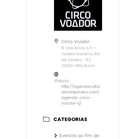
Circo Voador
R. dos Arcos, s/n -
Jardim Iracema, Rio
de Janeiro - RJ,
20230-060, Brasil
Website
http://agendacultur
alriodejaneiro.com/
agenda-circo-
voador-rj/
CATEGORIAS
Eventos ao Fim de