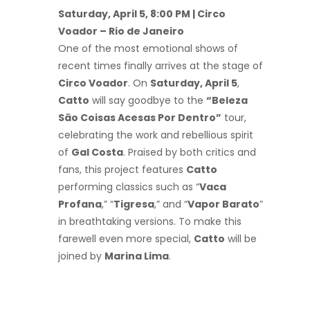
Saturday, April 5, 8:00 PM | Circo
Voador – Rio de Janeiro
One of the most emotional shows of
recent times finally arrives at the stage of
Circo Voador
. On
Saturday, April 5
,
Catto
will say goodbye to the
“Beleza
São Coisas Acesas Por Dentro”
tour,
celebrating the work and rebellious spirit
of
Gal Costa
. Praised by both critics and
fans, this project features
Catto
performing classics such as “
Vaca
Profana
,” “
Tigresa
,” and “
Vapor Barato
”
in breathtaking versions. To make this
farewell even more special,
Catto
will be
joined by
Marina Lima
.