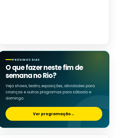
PRÓXIMOS DIAS
O que fazer neste fim de
semana no Rio?
Veja shows, teatro, exposições, atividades para
crianças e outros programas para sábado e
domingo.
Ver programação
→