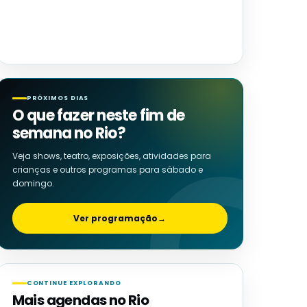
PRÓXIMOS DIAS
O que fazer neste fim de
semana no Rio?
Veja shows, teatro, exposições, atividades para
crianças e outros programas para sábado e
domingo.
Ver programação
→
CONTINUE EXPLORANDO
Mais agendas no Rio