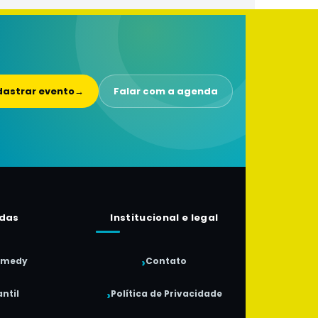
astrar evento
→
Falar com a agenda
das
Institucional e legal
omedy
Contato
ntil
Política de Privacidade