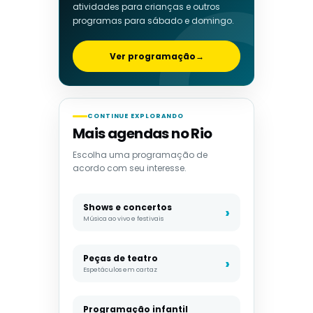
atividades para crianças e outros
programas para sábado e domingo.
Ver programação
→
CONTINUE EXPLORANDO
Mais agendas no Rio
Escolha uma programação de
acordo com seu interesse.
Shows e concertos
Música ao vivo e festivais
Peças de teatro
Espetáculos em cartaz
Programação infantil