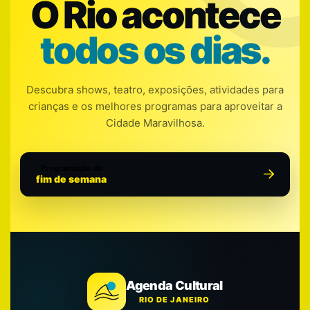
O Rio acontece
todos os dias.
Descubra shows, teatro, exposições, atividades para
crianças e os melhores programas para aproveitar a
Cidade Maravilhosa.
Programação do
fim de semana
Agenda Cultural
RIO DE JANEIRO