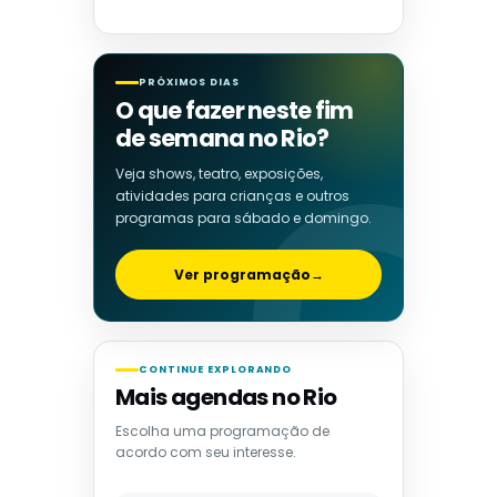
PRÓXIMOS DIAS
O que fazer neste fim
de semana no Rio?
Veja shows, teatro, exposições,
atividades para crianças e outros
programas para sábado e domingo.
Ver programação
→
CONTINUE EXPLORANDO
Mais agendas no Rio
Escolha uma programação de
acordo com seu interesse.