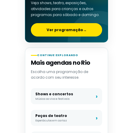
Veja shows, teatro, exposições,
atividades para crianças e outros
programas para sábado e domingo.
Ver programação
→
CONTINUE EXPLORANDO
Mais agendas no Rio
Escolha uma programação de
acordo com seu interesse.
Shows e concertos
Música ao vivo e festivais
Peças de teatro
Espetáculos em cartaz