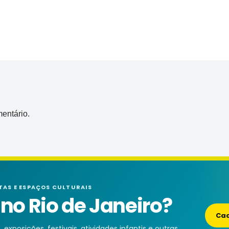
entário.
TAS E ESPAÇOS CULTURAIS
o Rio de Janeiro?
Cad
exposições, festivais, atividades infantis e outras