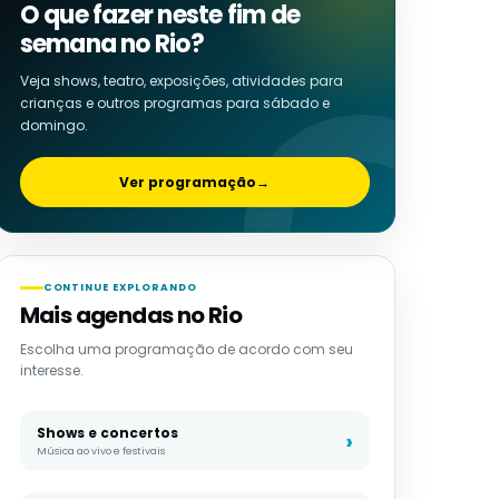
O que fazer neste fim de
semana no Rio?
Veja shows, teatro, exposições, atividades para
crianças e outros programas para sábado e
domingo.
Ver programação
→
CONTINUE EXPLORANDO
Mais agendas no Rio
Escolha uma programação de acordo com seu
interesse.
Shows e concertos
Música ao vivo e festivais