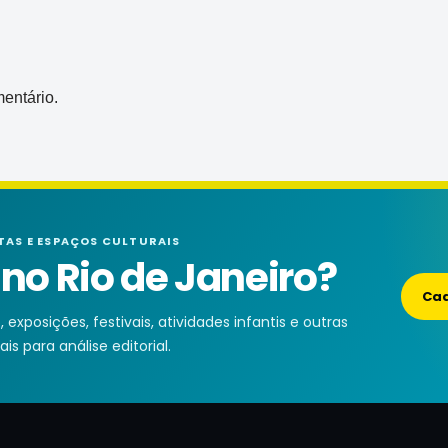
entário.
TAS E ESPAÇOS CULTURAIS
o Rio de Janeiro?
Cad
exposições, festivais, atividades infantis e outras
is para análise editorial.