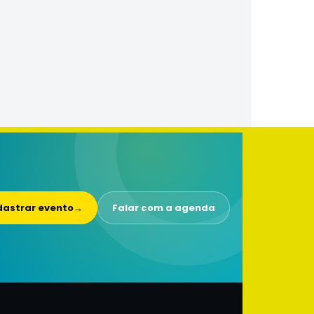
astrar evento
→
Falar com a agenda