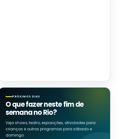
PRÓXIMOS DIAS
O que fazer neste fim de
semana no Rio?
Veja shows, teatro, exposições, atividades para
crianças e outros programas para sábado e
domingo.